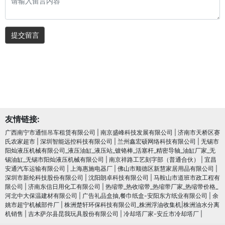
提交留言
友情链接:
广西南宁市通恒吊车租赁有限公司
|
南京盛峰科技发展有限公司
|
济南市天桥区赛
氏农家超市
|
深圳智能远控科技有限公司
|
兰州鑫宏硕网络科技有限公司
|
无锡市
阳灿液压机械有限公司_液压油缸_液压站_镀铬棒_活塞杆_精密导轴_油缸厂家_无
锡油缸_无锡市阳灿液压机械有限公司
|
南京祥路工艺刻字部（普通合伙）
|
宜昌
安通汽车运输有限公司
|
上海惠施电器厂
|
佛山市顺德区新慧家居用品有限公司
|
深圳市新纶科技股份有限公司
|
沈阳朗卓科技有限公司
|
马鞍山市道班市政工程有
限公司
|
济南东信日用化工有限公司
|
热缩带_热收缩带_热缩带厂家_热缩带价格_
河北中大保温建材有限公司
|
广告礼品盒抽,餐巾纸盒-安阳东方纸业有限公司
|
余
姚市超宁机械部件厂
|
株洲楚轩环保科技有限公司_株洲浮油收集机|株洲油水分离
机销售
|
吉木萨尔县昆我玩具股份有限公司
|
冷却塔厂家-安丘市冷却塔厂
|