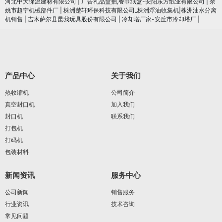
河北中大保温建材有限公司
|
广告礼品盒抽,餐巾纸盒-安阳东方纸业有限公司
|
余
姚市超宁机械部件厂
|
株洲楚轩环保科技有限公司_株洲浮油收集机|株洲油水分离
机销售
|
吉木萨尔县昆我玩具股份有限公司
|
冷却塔厂家-安丘市冷却塔厂
|
产品中心
关于我们
热收缩机
公司简介
真空封口机
加入我们
封口机
联系我们
打包机
打码机
包装材料
新闻资讯
服务中心
公司新闻
销售服务
行业资讯
技术咨询
常见问题