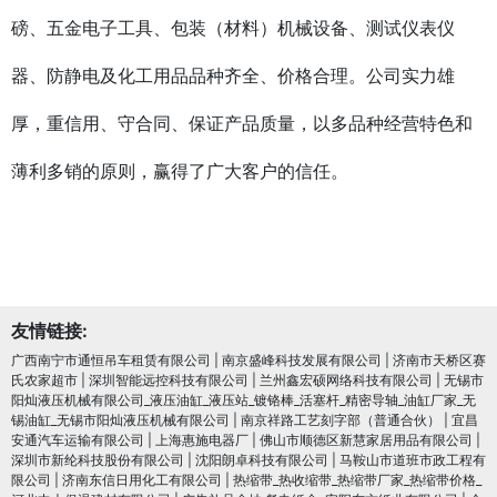
磅、五金电子工具、包装（材料）机械设备、测试仪表仪
器、防静电及化工用品品种齐全、价格合理。公司实力雄
厚，重信用、守合同、保证产品质量，以多品种经营特色和
薄利多销的原则，赢得了广大客户的信任。
友情链接:
广西南宁市通恒吊车租赁有限公司
|
南京盛峰科技发展有限公司
|
济南市天桥区赛
氏农家超市
|
深圳智能远控科技有限公司
|
兰州鑫宏硕网络科技有限公司
|
无锡市
阳灿液压机械有限公司_液压油缸_液压站_镀铬棒_活塞杆_精密导轴_油缸厂家_无
锡油缸_无锡市阳灿液压机械有限公司
|
南京祥路工艺刻字部（普通合伙）
|
宜昌
安通汽车运输有限公司
|
上海惠施电器厂
|
佛山市顺德区新慧家居用品有限公司
|
深圳市新纶科技股份有限公司
|
沈阳朗卓科技有限公司
|
马鞍山市道班市政工程有
限公司
|
济南东信日用化工有限公司
|
热缩带_热收缩带_热缩带厂家_热缩带价格_