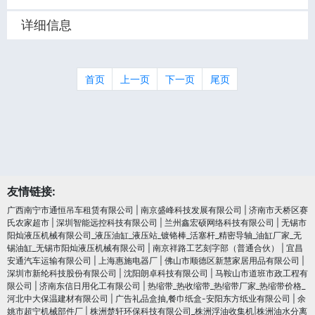
详细信息
首页
上一页
下一页
尾页
友情链接:
广西南宁市通恒吊车租赁有限公司
|
南京盛峰科技发展有限公司
|
济南市天桥区赛
氏农家超市
|
深圳智能远控科技有限公司
|
兰州鑫宏硕网络科技有限公司
|
无锡市
阳灿液压机械有限公司_液压油缸_液压站_镀铬棒_活塞杆_精密导轴_油缸厂家_无
锡油缸_无锡市阳灿液压机械有限公司
|
南京祥路工艺刻字部（普通合伙）
|
宜昌
安通汽车运输有限公司
|
上海惠施电器厂
|
佛山市顺德区新慧家居用品有限公司
|
深圳市新纶科技股份有限公司
|
沈阳朗卓科技有限公司
|
马鞍山市道班市政工程有
限公司
|
济南东信日用化工有限公司
|
热缩带_热收缩带_热缩带厂家_热缩带价格_
河北中大保温建材有限公司
|
广告礼品盒抽,餐巾纸盒-安阳东方纸业有限公司
|
余
姚市超宁机械部件厂
|
株洲楚轩环保科技有限公司_株洲浮油收集机|株洲油水分离