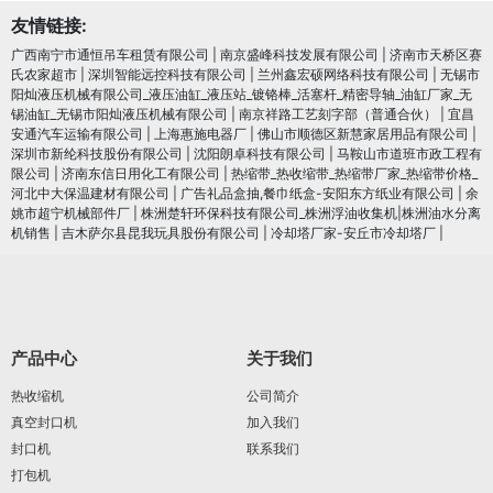
友情链接:
广西南宁市通恒吊车租赁有限公司
|
南京盛峰科技发展有限公司
|
济南市天桥区赛
氏农家超市
|
深圳智能远控科技有限公司
|
兰州鑫宏硕网络科技有限公司
|
无锡市
阳灿液压机械有限公司_液压油缸_液压站_镀铬棒_活塞杆_精密导轴_油缸厂家_无
锡油缸_无锡市阳灿液压机械有限公司
|
南京祥路工艺刻字部（普通合伙）
|
宜昌
安通汽车运输有限公司
|
上海惠施电器厂
|
佛山市顺德区新慧家居用品有限公司
|
深圳市新纶科技股份有限公司
|
沈阳朗卓科技有限公司
|
马鞍山市道班市政工程有
限公司
|
济南东信日用化工有限公司
|
热缩带_热收缩带_热缩带厂家_热缩带价格_
河北中大保温建材有限公司
|
广告礼品盒抽,餐巾纸盒-安阳东方纸业有限公司
|
余
姚市超宁机械部件厂
|
株洲楚轩环保科技有限公司_株洲浮油收集机|株洲油水分离
机销售
|
吉木萨尔县昆我玩具股份有限公司
|
冷却塔厂家-安丘市冷却塔厂
|
产品中心
关于我们
热收缩机
公司简介
真空封口机
加入我们
封口机
联系我们
打包机