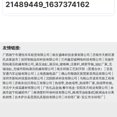
21489449_1637374162
友情链接:
广西南宁市通恒吊车租赁有限公司
|
南京盛峰科技发展有限公司
|
济南市天桥区赛
氏农家超市
|
深圳智能远控科技有限公司
|
兰州鑫宏硕网络科技有限公司
|
无锡市
阳灿液压机械有限公司_液压油缸_液压站_镀铬棒_活塞杆_精密导轴_油缸厂家_无
锡油缸_无锡市阳灿液压机械有限公司
|
南京祥路工艺刻字部（普通合伙）
|
宜昌
安通汽车运输有限公司
|
上海惠施电器厂
|
佛山市顺德区新慧家居用品有限公司
|
深圳市新纶科技股份有限公司
|
沈阳朗卓科技有限公司
|
马鞍山市道班市政工程有
限公司
|
济南东信日用化工有限公司
|
热缩带_热收缩带_热缩带厂家_热缩带价格_
河北中大保温建材有限公司
|
广告礼品盒抽,餐巾纸盒-安阳东方纸业有限公司
|
余
姚市超宁机械部件厂
|
株洲楚轩环保科技有限公司_株洲浮油收集机|株洲油水分离
机销售
|
吉木萨尔县昆我玩具股份有限公司
|
冷却塔厂家-安丘市冷却塔厂
|